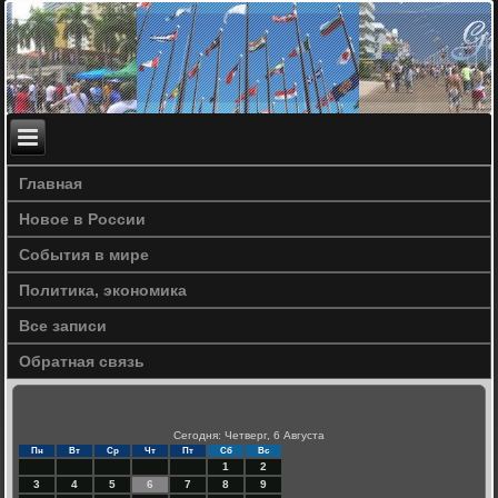
Главная
Новое в России
События в мире
Политика, экономика
Все записи
Обратная связь
Сегодня: Четверг, 6 Августа
Пн
Вт
Ср
Чт
Пт
Сб
Вс
1
2
3
4
5
6
7
8
9