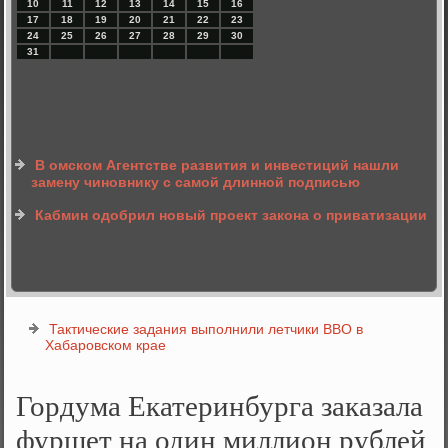
10
11
12
13
14
15
16
17
18
19
20
21
22
23
24
25
26
27
28
29
30
31
В омском Агентстве развития и инвестиций нашли
замену чиновнику с самой длинной подписью
Кабмин одобрил новый проект закона о приватизации
Тактические задания выполнили летчики ВВО в
Хабаровском крае
Гордума Екатеринбурга заказала
фуршет на один миллион рублей