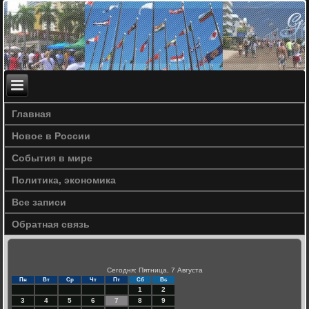
Главная
Новое в России
События в мире
Политика, экономика
Все записи
Обратная связь
Сегодня: Пятница, 7 Августа
Пн
Вт
Ср
Чт
Пт
Сб
Вс
1
2
3
4
5
6
7
8
9