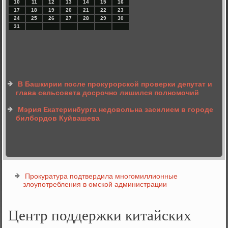
10
11
12
13
14
15
16
17
18
19
20
21
22
23
24
25
26
27
28
29
30
31
В Башкирии после прокурорской проверки депутат и
глава сельсовета досрочно лишился полномочий
Мэрия Екатеринбурга недовольна засилием в городе
билбордов Куйвашева
Прокуратура подтвердила многомиллионные
злоупотребления в омской администрации
Центр поддержки китайских