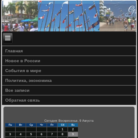
Главная
Новое в России
События в мире
Политика, экономика
Все записи
Обратная связь
Сегодня: Воскресенье, 9 Августа
Пн
Вт
Ср
Чт
Пт
Сб
Вс
1
2
3
4
5
6
7
8
9