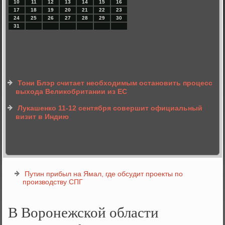
10
11
12
13
14
15
16
17
18
19
20
21
22
23
24
25
26
27
28
29
30
31
Тони Блэр считает необходимым остановить процесс
выхода Великобритании из ЕС
Лукашенко 11-12 сентября совершит официальный
визит в Индию
Путин прибыл на Ямал, где обсудит проекты по
производству СПГ
В Воронежской области