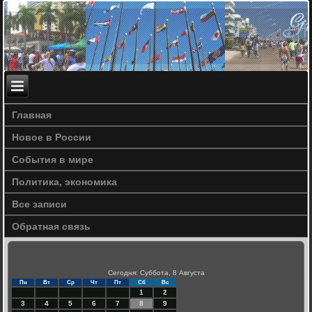
Главная
Новое в России
События в мире
Политика, экономика
Все записи
Обратная связь
Сегодня: Суббота, 8 Августа
Пн
Вт
Ср
Чт
Пт
Сб
Вс
1
2
3
4
5
6
7
8
9