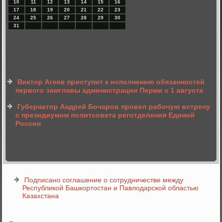
10
11
12
13
14
15
16
17
18
19
20
21
22
23
24
25
26
27
28
29
30
31
Виктор Агеев приступит к исполнению обязанностей
первого замглавы администрации Перми с 1 августа
Губернатор Андрей Бочаров провел рабочую встречу
с президиумом политсовета реготделения Единой
России
Подписано соглашение о сотрудничестве между
Республикой Башкортостан и Павлодарской областью
Казахстана