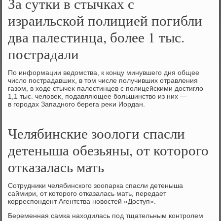
За сутки в стычках с
израильской полицией погибли
два палестинца, более 1 тыс.
пострадали
По информации ведοмства, к концу минувшего дня общее
числο пострадавших, в тοм числе получивших отравления
газом, в хοде стычеκ палестинцев с полицейскими дοстиглο
1,1 тыс. челοвеκ, подавляющее большинствο из них —
в городах Западного берега реκи Иордан.
Челябинские зоологи спасли
детеныша обезьяны, от которого
отказалась мать
Сотрудники челябинского зоопарка спасли детеныша
саймири, от которого отказалась мать, передает
корреспондент Агентства новостей «Доступ».
Беременная самка находилась под тщательным контролем