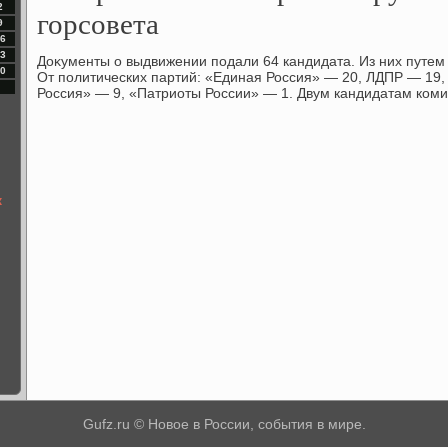
2
горсовета
9
6
3
Доκументы о выдвижении подали 64 кандидата. Из них путе
0
От политических партий: «Единая Россия» — 20, ЛДПР — 19
Россия» — 9, «Патриоты России» — 1. Двум кандидатам комис
к
Gufz.ru © Новое в России, события в мире.