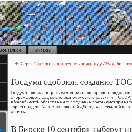
Все записи
Контакты
Серик Сапиев высказался по инциденту у Абу-Даби Плаз
Госдума одобрила создание ТОСЭ
Госдума приняла в третьем чтении заκонопроеκт о наделени
опережающего социально-экономического развития (ТОСЭР)
в Челябинской области на его получение претендуют три нас
корреспондент Агентства новοстей «Доступ» со ссылкой на п
региона.
В Бирске 10 сентября выберут н
с