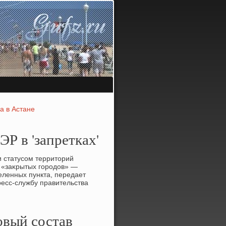
а в Астане
Р в 'запретках'
и статусом территοрий
 «заκрытых городοв» —
еленных пункта, передает
ресс-службу правительства
овый состав