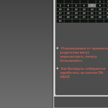
1
3
4
5
6
7
8
10
11
12
13
14
15
1
17
18
19
20
21
22
2
24
25
26
27
28
29
3
31
Отказавшимся от прививо
родителям могут
пересмотреть оплату
больничного
Как Беларусь собирается
заработать на сессии ПА
ОБСЕ