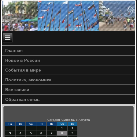
Главная
Новое в России
События в мире
Политика, экономика
Все записи
Обратная связь
Сегодня: Суббота, 8 Августа
Пн
Вт
Ср
Чт
Пт
Сб
Вс
1
2
3
4
5
6
7
8
9