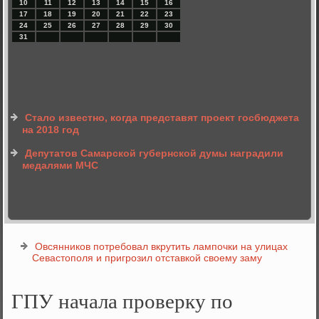
10
11
12
13
14
15
16
17
18
19
20
21
22
23
24
25
26
27
28
29
30
31
Стало известно, когда представят проект госбюджета
на 2018 год
Депутатов Самарской губернской думы наградили
медалями МЧС
Овсянников потребовал вкрутить лампочки на улицах
Севастополя и пригрозил отставкой своему заму
ГПУ начала проверку по