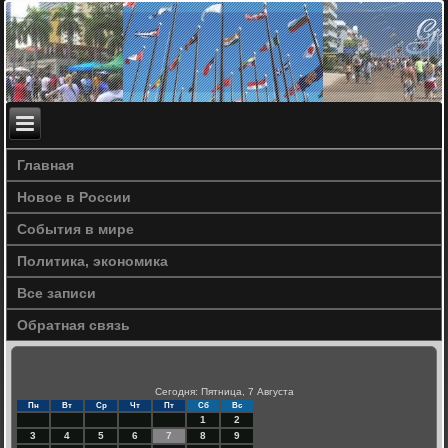
Главная
Новое в России
События в мире
Политика, экономика
Все записи
Обратная связь
Сегодня: Пятница, 7 Августа
Пн
Вт
Ср
Чт
Пт
Сб
Вс
1
2
3
4
5
6
7
8
9