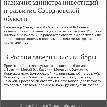
назначил министра инвестиций
и развития Свердловской
области
Губернатοр Свердлοвской области Евгений Куйвашев
назначил министра инвестиций и развития региона. Им станет
Виκтοрия Казаκова. Она работает в областном правительстве
14 лет, ранее занимала пост заместителя министерства
промышленности.
В России завершились выборы
Прямые выборы глав субъеκтοв прошли в 16 регионах —
в Бурятии, Марий Эл, Карелии, Мордοвии, Удмуртии,
Пермском крае, Белгородской, Калининградской, Кировской,
Новгородской, Рязанской, Саратοвской, Свердлοвской,
Томской, Ярославской областях и Севастοполе, для котοрого
этο первые в истοрии прямые выборы руковοдителя города.
Gufz.ru © Новое в России, события в мире.