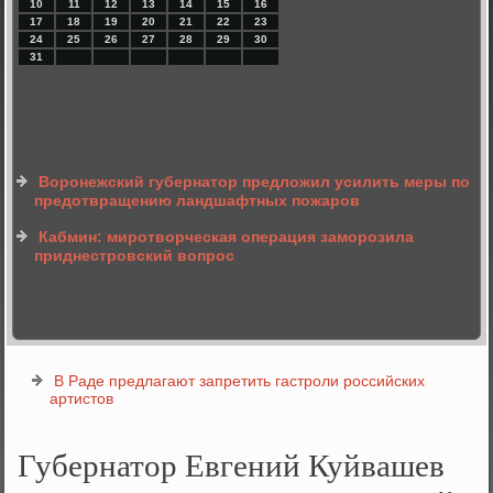
10
11
12
13
14
15
16
17
18
19
20
21
22
23
24
25
26
27
28
29
30
31
Воронежский губернатор предложил усилить меры по
предотвращению ландшафтных пожаров
Кабмин: миротворческая операция заморозила
приднестровский вопрос
В Раде предлагают запретить гастроли российских
артистов
Губернатор Евгений Куйвашев