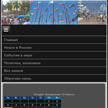
Главная
Новое в России
События в мире
Политика, экономика
Все записи
Обратная связь
Сегодня: Понедельник, 10 Августа
Пн
Вт
Ср
Чт
Пт
Сб
Вс
1
2
3
4
5
6
7
8
9