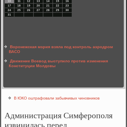
10
11
12
13
14
15
16
17
18
19
20
21
22
23
24
25
26
27
28
29
30
31
Воронежская мэрия взяла под контроль аэродром
ВАСО
Движение Воевод выступило против изменения
Конституции Молдовы
В ЮКО оштрафовали забывчивых чиновников
Администрация Симферополя
извинилась перед