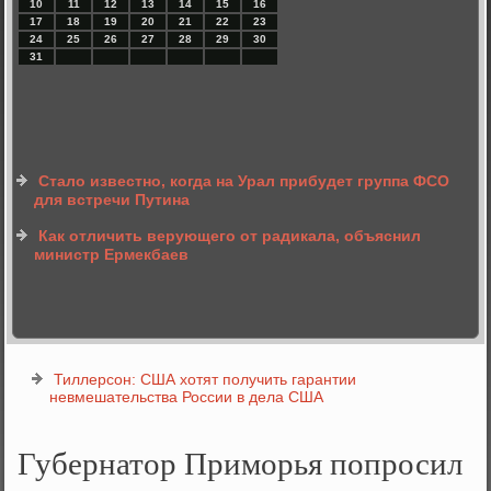
10
11
12
13
14
15
16
17
18
19
20
21
22
23
24
25
26
27
28
29
30
31
Стало известно, когда на Урал прибудет группа ФСО
для встречи Путина
Как отличить верующего от радикала, объяснил
министр Ермекбаев
Тиллерсон: США хотят получить гарантии
невмешательства России в дела США
Губернатор Приморья попросил