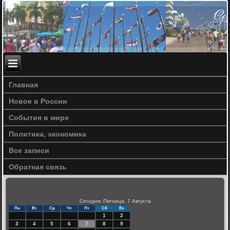
Главная
Новое в России
События в мире
Политика, экономика
Все записи
Обратная связь
Сегодня: Пятница, 7 Августа
Пн
Вт
Ср
Чт
Пт
Сб
Вс
1
2
3
4
5
6
7
8
9