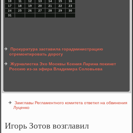
10
11
12
13
14
15
16
17
18
19
20
21
22
23
24
25
26
27
28
29
30
31
Прокуратура заставила горадминистрацию
отремонтировать дорогу
Журналистка Эхо Москвы Ксения Ларина покинет
Россию из-за эфира Владимира Соловьева
Замглавы Регламентного комитета ответил на обвинения
Луценко
Игорь Зотов возглавил