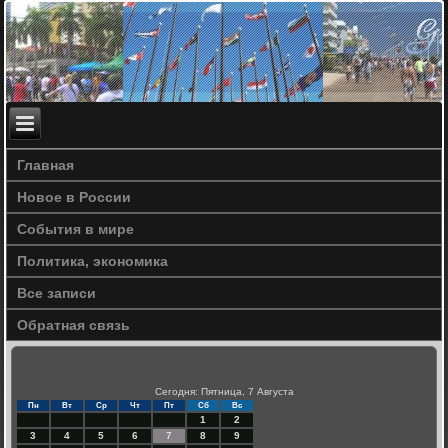
Главная
Новое в России
События в мире
Политика, экономика
Все записи
Обратная связь
Сегодня: Пятница, 7 Августа
Пн
Вт
Ср
Чт
Пт
Сб
Вс
1
2
3
4
5
6
7
8
9