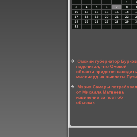
1
3
4
5
6
7
8
10
11
12
13
14
15
1
17
18
19
20
21
22
2
24
25
26
27
28
29
3
31
Омский губернатор Бурков
подсчитал, что Омской
области придется находить
миллиард на выплаты Пути
Мэрия Самары потребова
от Михаила Матвеева
извинений за пост об
обысках