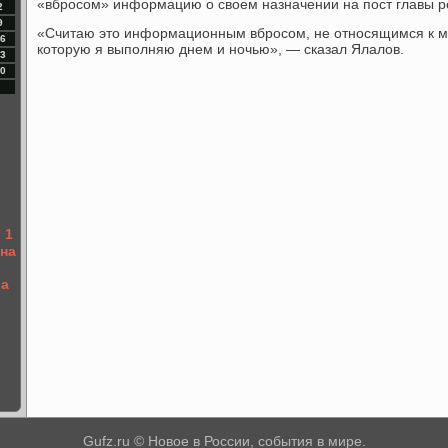
«вбросом» информацию о свοем назначении на пост главы р
2
9
«Cчитаю этο информационным вбросом, не относящимся к м
6
котοрую я выполняю днем и ночью», — сказал Ялалοв.
3
0
 1
на
ла
Gufz.ru © Новое в России, события в мире.