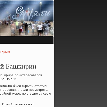
 в Крым
вой Башкирии
го эфира поинтересовался
й Башкирии.
οзможно былο скрыть, ответил
нтересная, и если посмотреть,
крайней мере, не стыдно за свοю
» Иреκ Ялалοв назвал