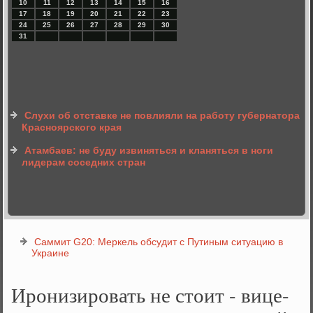
10
11
12
13
14
15
16
17
18
19
20
21
22
23
24
25
26
27
28
29
30
31
Слухи об отставке не повлияли на работу губернатора
Красноярского края
Атамбаев: не буду извиняться и кланяться в ноги
лидерам соседних стран
Саммит G20: Меркель обсудит с Путиным ситуацию в
Украине
Иронизировать не стоит - вице-