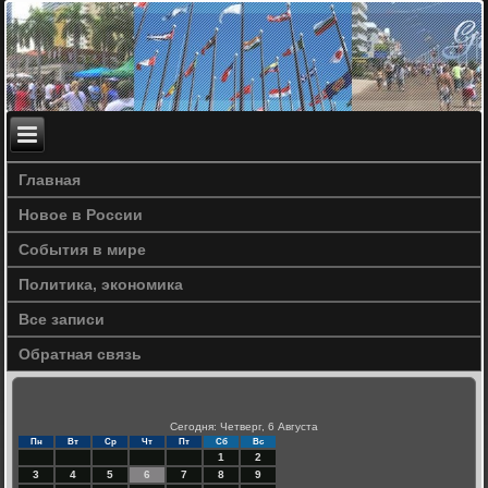
Главная
Новое в России
События в мире
Политика, экономика
Все записи
Обратная связь
Сегодня: Четверг, 6 Августа
Пн
Вт
Ср
Чт
Пт
Сб
Вс
1
2
3
4
5
6
7
8
9