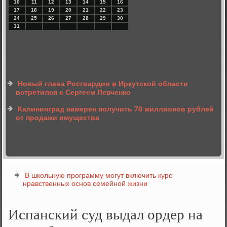
10
11
12
13
14
15
16
17
18
19
20
21
22
23
24
25
26
27
28
29
30
31
Новый глава Росгвардии в Иркутской области
встретился с Сергеем Левченко
Калининград намерен получить 70 миллионов рублей
от продажи имущества
В школьную программу могут включить курс
нравственных основ семейной жизни
Испанский суд выдал ордер на