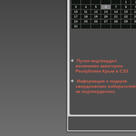
1
3
4
5
6
7
8
10
11
12
13
14
15
1
17
18
19
20
21
22
2
24
25
26
27
28
29
3
31
Путин подтвердил
включение акватории
Республики Крым в СЭЗ
Информация о подкупе
свердловских избирателей
не подтвердилась