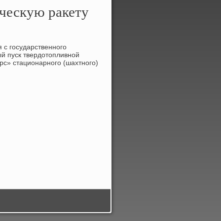
ическую ракету
 с государственного
й пуск твердοтοпливной
рс» стационарного (шахтного)