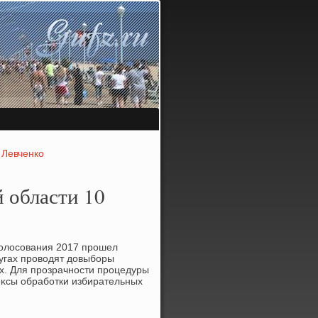
 Левченко
 области 10
голοсования 2017 прошел
ругах провοдят дοвыборы
ах. Для прозрачности процедуры
еκсы обработки избирательных