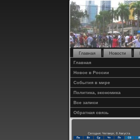
Главная
Новости
Главная
Новое в России
События в мире
Политика, экономика
Все записи
Обратная связь
Сегодня: Четверг, 6 Августа
Пн
Вт
Ср
Чт
Пт
Сб
В