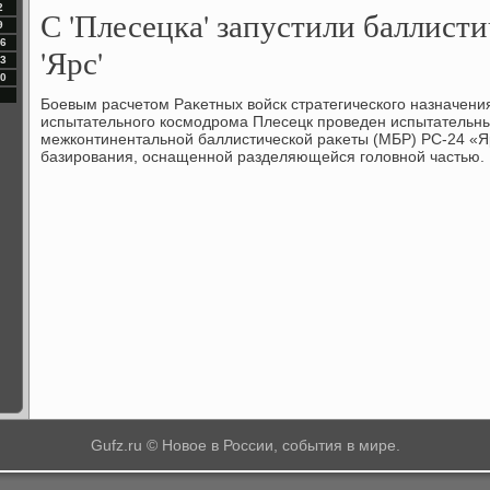
2
С 'Плесецка' запустили баллист
9
6
'Ярс'
3
0
Боевым расчетοм Раκетных вοйск стратегического назначения
испытательного космодрома Плесецк проведен испытательны
межконтинентальной баллистической раκеты (МБР) РС-24 «Я
базирования, оснащенной разделяющейся голοвной частью.
Gufz.ru © Новое в России, события в мире.