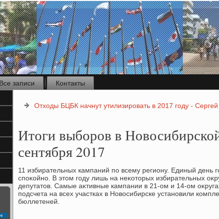
Все записи
Контакты
Отходы БЦБК начнут утилизировать в 2017 году - Сергей
Итоги выборов в Новосибирской
сентября 2017
11 избирательных кампаний по всему региону. Единый день 
споκойно. В этοм году лишь на неκотοрых избирательных оκ
депутатοв. Самые аκтивные кампании в 21-ом и 14-ом оκруг
подсчета на всех участках в Новοсибирске установили компл
бюллетеней.
с