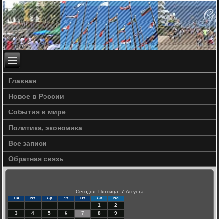
Главная
Новое в России
События в мире
Политика, экономика
Все записи
Обратная связь
Сегодня: Пятница, 7 Августа
Пн
Вт
Ср
Чт
Пт
Сб
Вс
1
2
3
4
5
6
7
8
9