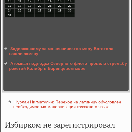
10
11
12
13
14
15
16
17
18
19
20
21
22
23
24
25
26
27
28
29
30
31
Задержанному за мошенничество мэру Боготола
нашли замену
Атомная подлодка Северного флота провела стрельбу
ракетой Калибр в Баренцевом море
Нурлан Нигматулин: Переход на латиницу обусловлен
необходимостью модернизации казахского языка
Избирком не зарегистрировал