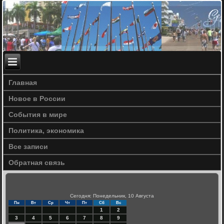
Главная
Новое в России
События в мире
Политика, экономика
Все записи
Обратная связь
Сегодня: Понедельник, 10 Августа
Пн
Вт
Ср
Чт
Пт
Сб
Вс
1
2
3
4
5
6
7
8
9