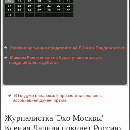
10
11
12
13
14
15
16
17
18
19
20
21
22
23
24
25
26
27
28
29
30
31
Рейтинг регионов представят на ВЭФ во Владивостоке
Максим Решетников не будет участвовать в
предвыборных дебатах
В Госдуме предложили провести заседание с
Ассоциацией друзей Крыма
Журналистка 'Эхо Москвы'
Ксения Ларина покинет Россию