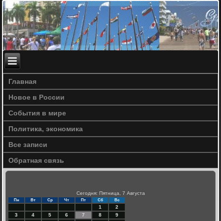
Главная
Новое в России
События в мире
Политика, экономика
Все записи
Обратная связь
Сегодня: Пятница, 7 Августа
Пн
Вт
Ср
Чт
Пт
Сб
Вс
1
2
3
4
5
6
7
8
9