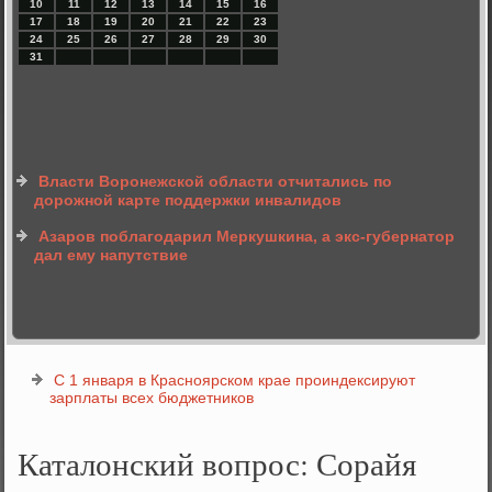
10
11
12
13
14
15
16
17
18
19
20
21
22
23
24
25
26
27
28
29
30
31
Власти Воронежской области отчитались по
дорожной карте поддержки инвалидов
Азаров поблагодарил Меркушкина, а экс-губернатор
дал ему напутствие
С 1 января в Красноярском крае проиндексируют
зарплаты всех бюджетников
Каталонский вопрос: Сорайя