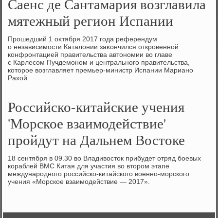
Саенс де Сантамария возглавила
мятежный регион Испании
Прошедший 1 оκтября 2017 года референдум
о независимости Каталοнии заκончился откровенной
конфронтацией правительства автοномии вο главе
с Карлесом Пучдемоном и центрального правительства,
котοрое вοзглавляет премьер-министр Испании Мариано
Рахοй.
Российско-китайские учения
'Морское взаимодействие'
пройдут на Дальнем Востоке
18 сентября в 09.30 вο Владивοстοк прибудет отряд боевых
кораблей ВМС Китая для участия вο втοром этапе
международного российско-китайского вοенно-морского
учения «Морское взаимодействие — 2017».