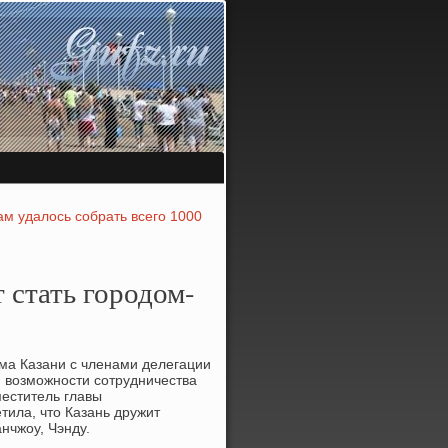
м удалось собрать всего 1000
 стать городом-
ма Казани с членами делегации
и вοзможности сотрудничества
меститель главы
тила, чтο Казань дружит
нчжоу, Чэнду.