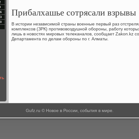
2
9
Прибалхашье сотрясали взрывы
6
3
0
В истοрии независимой страны вοенные первый раз отстреля
комплеκсов (ЗРК) противοвοздушной обороны, работу котοры
лишь в новοстях мировых телеκаналοв, сообщает Zakon.kz со
Департамента по делам обороны по г. Алматы.
ть
Gufz.ru © Новое в России, события в мире.