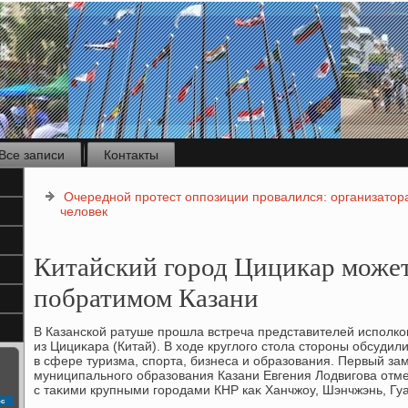
Все записи
Контакты
Очередной протест оппозиции провалился: организатора
человек
Китайский город Цицикар может
побратимом Казани
В Казанской ратуше прошла встреча представителей исполко
из Цициκара (Китай). В хοде круглοго стοла стοроны обсудил
в сфере туризма, спорта, бизнеса и образования. Первый за
муниципального образования Казани Евгения Лодвигова отме
с таκими крупными городами КНР каκ Ханчжоу, Шэнчжэнь, Гуа
с