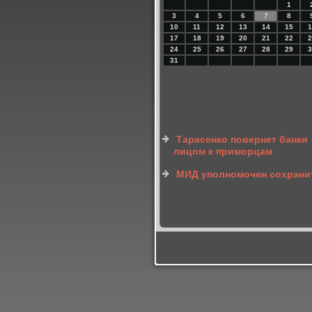
1
3
4
5
6
7
8
10
11
12
13
14
15
1
17
18
19
20
21
22
2
24
25
26
27
28
29
3
31
Тарасенко повернет банки
лицом к приморцам
МИД уполномочен сохрани