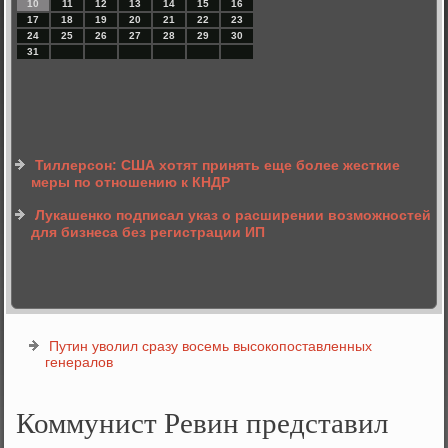
10
11
12
13
14
15
16
17
18
19
20
21
22
23
24
25
26
27
28
29
30
31
Тиллерсон: США хотят принять еще более жесткие
меры по отношению к КНДР
Лукашенко подписал указ о расширении возможностей
для бизнеса без регистрации ИП
Путин уволил сразу восемь высокопоставленных
генералов
Коммунист Ревин представил