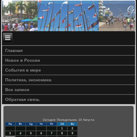
Главная
Новое в России
События в мире
Политика, экономика
Все записи
Обратная связь
Сегодня: Понедельник, 10 Августа
Пн
Вт
Ср
Чт
Пт
Сб
Вс
1
2
3
4
5
6
7
8
9