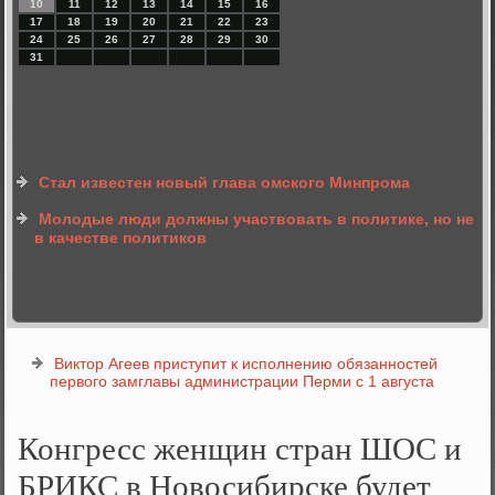
10
11
12
13
14
15
16
17
18
19
20
21
22
23
24
25
26
27
28
29
30
31
Стал известен новый глава омского Минпрома
Молодые люди должны участвовать в политике, но не
в качестве политиков
Виктор Агеев приступит к исполнению обязанностей
первого замглавы администрации Перми с 1 августа
Конгресс женщин стран ШОС и
БРИКС в Новосибирске будет