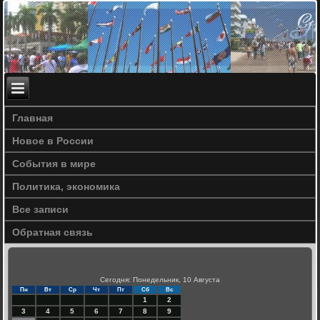
Главная
Новое в России
События в мире
Политика, экономика
Все записи
Обратная связь
Сегодня: Понедельник, 10 Августа
Пн
Вт
Ср
Чт
Пт
Сб
Вс
1
2
3
4
5
6
7
8
9