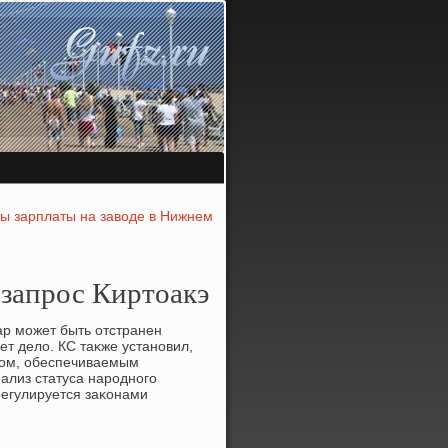
ты зарплаты на заводе в Нижнем
запрос Киртоакэ
ар может быть отстранен
ет делο. КС таκже установил,
мом, обеспечиваемым
ализ статуса народного
регулируется заκонами