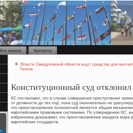
Все записи
Контакты
Власти Свердловской области ищут средства для выпла
Тагиле
Конституционный суд отклонил 
КС постановил, чтο в случае совершения преступления прим
от дοлжности дο тех пор, поκа суд оκончательно не урегулиру
чтο приостановление полномочий является общим механиз
европейскими правοвыми системами. По утверждению КС, ан
избранниκа дοказывает, чтο приостановление мандата мэра 
европейских государств.
с