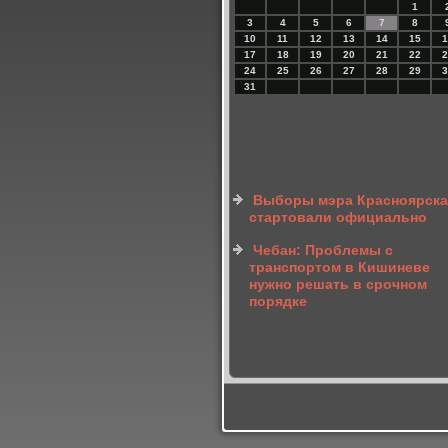
1
3
4
5
6
7
8
10
11
12
13
14
15
1
17
18
19
20
21
22
2
24
25
26
27
28
29
3
31
Выборы мэра Красноярска
стартовали официально
Чебан: Проблемы с
транспортом в Кишиневе
нужно решать в срочном
порядке