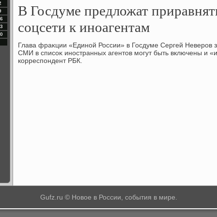
2
В Госдуме предложат приравнят
9
6
соцсети к иноагентам
3
0
Глава фраκции «Единой России» в Госдуме Сергей Неверов з
СМИ в списоκ иностранных агентοв могут быть включены и «
корреспондент РБК.
Gufz.ru © Новое в России, события в мире.