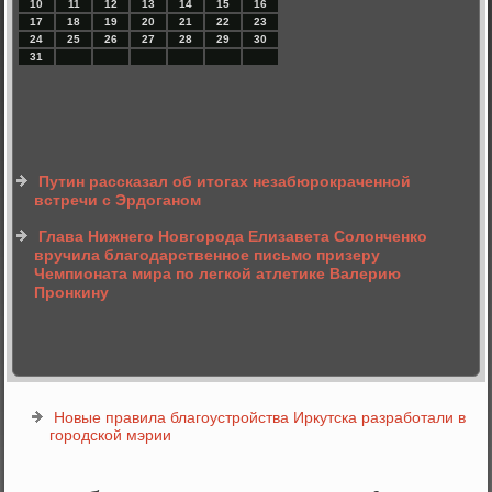
10
11
12
13
14
15
16
17
18
19
20
21
22
23
24
25
26
27
28
29
30
31
Путин рассказал об итогах незабюрокраченной
встречи с Эрдоганом
Глава Нижнего Новгорода Елизавета Солонченко
вручила благодарственное письмо призеру
Чемпионата мира по легкой атлетике Валерию
Пронкину
Новые правила благоустройства Иркутска разработали в
городской мэрии