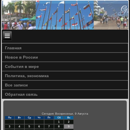
Главная
Новое в России
События в мире
Политика, экономика
Все записи
Обратная связь
Сегодня: Воскресенье, 9 Августа
Пн
Вт
Ср
Чт
Пт
Сб
Вс
1
2
3
4
5
6
7
8
9