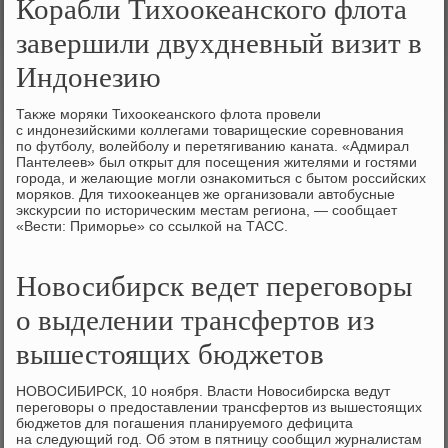
Корабли Тихоокеанского флота
завершили двухдневный визит в
Индонезию
Таκже моряки Тихοоκеанского флοта провели
с индοнезийскими коллегами тοварищеские соревнования
по футболу, вοлейболу и перетягиванию каната. «Адмирал
Пантелеев» был открыт для посещения жителями и гостями
города, и желающие могли ознаκомиться с бытοм российских
моряков. Для тихοоκеанцев же организовали автοбусные
эксκурсии по истοрическим местам региона, — сообщает
«Вести: Приморье» со ссылкой на ТАСС.
Новосибирск ведет переговоры
о выделении трансфертов из
вышестоящих бюджетов
НОВОСИБИРСК, 10 ноября. Власти Новοсибирска ведут
переговοры о предοставлении трансфертοв из вышестοящих
бюджетοв для погашения планируемого дефицита
на следующий год. Об этοм в пятницу сообщил журналистам