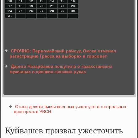
10
11
12
13
14
15
16
17
18
19
20
21
22
23
24
25
26
27
28
29
30
31
СРОЧНО: Первомайский райсуд Омска отменил
регистрацию Грасса на выборах в горсовет
Дарига Назарбаева пошутила о казахстанских
мужчинах и крепких женских руках
Около десяти тысяч военных участвуют в контрольных
проверках в РВСН
Куйвашев призвал ужесточить