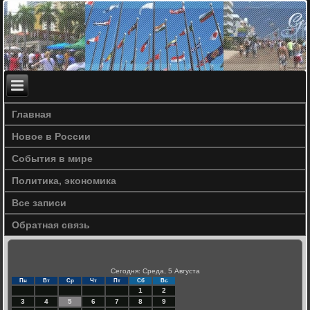
Главная
Новое в России
События в мире
Политика, экономика
Все записи
Обратная связь
Сегодня: Среда, 5 Августа
Пн
Вт
Ср
Чт
Пт
Сб
Вс
1
2
3
4
5
6
7
8
9