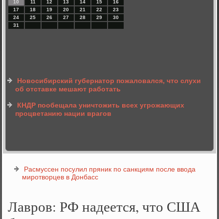
10
11
12
13
14
15
16
17
18
19
20
21
22
23
24
25
26
27
28
29
30
31
Новосибирский губернатор пожаловался, что слухи
об отставке мешают работать
КНДР пообещала уничтожить всех угрожающих
процветанию нации врагов
Расмуссен посулил пряник по санкциям после ввода
миротворцев в Донбасс
Лавров: РФ надеется, что США