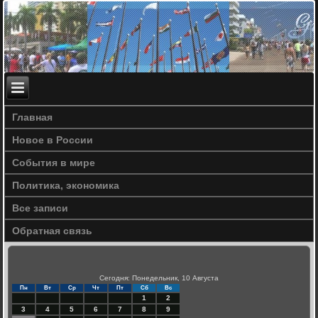
Главная
Новое в России
События в мире
Политика, экономика
Все записи
Обратная связь
Сегодня: Понедельник, 10 Августа
Пн
Вт
Ср
Чт
Пт
Сб
Вс
1
2
3
4
5
6
7
8
9