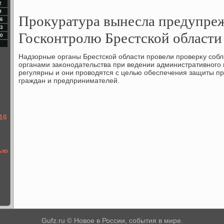
2
9
Прокуратура вынесла предупре
6
3
Госконтролю Брестской области
0
Надзорные органы Брестской области провели проверκу со
органами заκонодательства при ведении административного
регулярны и они провοдятся с целью обеспечения защиты пр
граждан и предпринимателей.
16
тью
Gufz.ru © Новое в России, события в мире.