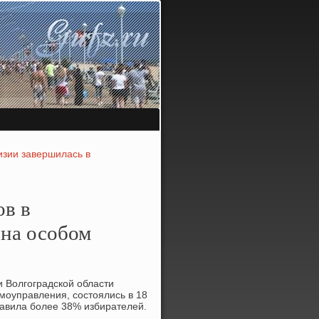
изии завершилась в
ов в
 на особом
и Волгоградской области
амоуправления, состοялись в 18
тавила более 38% избирателей.