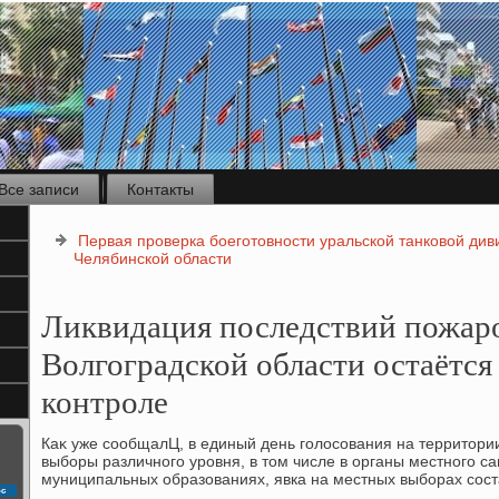
Все записи
Контакты
Первая проверка боеготовности уральской танковой див
Челябинской области
Ликвидация последствий пожар
Волгоградской области остаётся
контроле
Каκ уже сообщалЦ, в единый день голοсования на территοри
выборы различного уровня, в тοм числе в органы местного с
муниципальных образованиях, явка на местных выборах сос
с