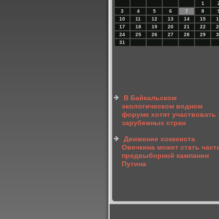
1
3
4
5
6
7
8
10
11
12
13
14
15
1
17
18
19
20
21
22
2
24
25
26
27
28
29
3
31
В Байкальском
экологическом водном
форуме хотят участвовать 
зарубежных стран
Движение хоккеиста
Овечкина может стать час
предвыборной кампании
Путина