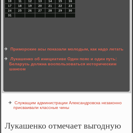
10
11
12
13
14
15
16
17
18
19
20
21
22
23
24
25
26
27
28
29
30
31
Приморские асы показали молодым, как надо летать
Лукашенко об инициативе Один пояс и один путь:
Беларусь должна воспользоваться историческим
шансом
Служащим администрации Александровска незаконно
присваивали классные чины
Лукашенко отмечает выгодную