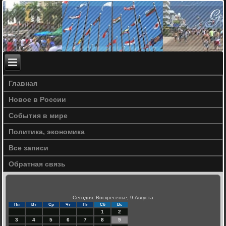
Главная
Новое в России
События в мире
Политика, экономика
Все записи
Обратная связь
Сегодня: Воскресенье, 9 Августа
Пн
Вт
Ср
Чт
Пт
Сб
Вс
1
2
3
4
5
6
7
8
9