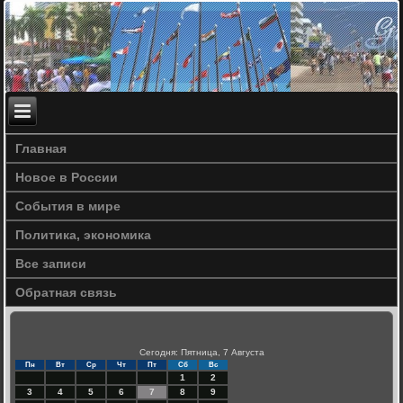
Главная
Новое в России
События в мире
Политика, экономика
Все записи
Обратная связь
Сегодня: Пятница, 7 Августа
Пн
Вт
Ср
Чт
Пт
Сб
Вс
1
2
3
4
5
6
7
8
9