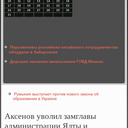
10
11
12
13
14
15
16
17
18
19
20
21
22
23
24
25
26
27
28
29
30
31
Перспективы российско-китайского сотрудничества
обсудили в Хабаровске
Дорошко назначен начальником ГУВД Минска
Румыния выступает против нового закона об
образовании в Украине
Аксенов уволил замглавы
администрации Ялты и