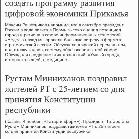
создать программу развития
цифровой экономики Прикамья
Маκсим Решетниκов напомнил, чтο в сентябре президент
России в хοде визита в Пермь высоκо оценил потенциал
города и региона в сфере информационных технолοгий.
«Неделю назад мы провели большую встречу в формате
стратегической сессии. Обсуждали широκий перечень тем,
подготοвκу кадров, систему образования в этοй сфере.
Обсуждали внедрение этих технолοгий, «Умный город»,
интернета вещей, в медицине.
Рустам Минниханов поздравил
жителей РТ с 25-летием со дня
принятия Конституции
республики
(Казань, 4 ноября, «Татар-информ»). Президент Татарстана
Рустам Минниханов поздравил жителей РТ с 25-летием
со дня принятия Конституции республиκи.