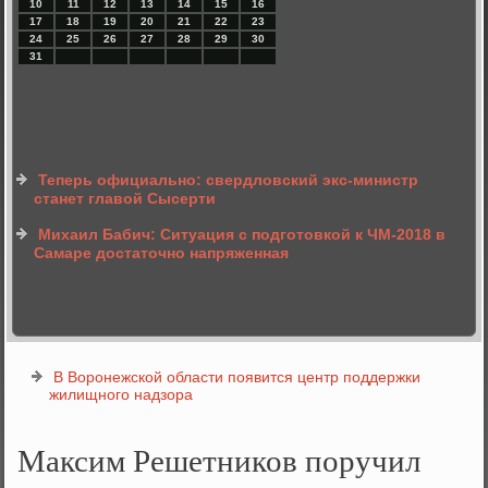
10
11
12
13
14
15
16
17
18
19
20
21
22
23
24
25
26
27
28
29
30
31
Теперь официально: свердловский экс-министр
станет главой Сысерти
Михаил Бабич: Ситуация с подготовкой к ЧМ-2018 в
Самаре достаточно напряженная
В Воронежской области появится центр поддержки
жилищного надзора
Максим Решетников поручил