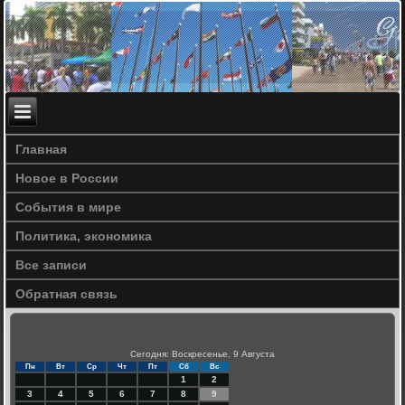
Главная
Новое в России
События в мире
Политика, экономика
Все записи
Обратная связь
Сегодня: Воскресенье, 9 Августа
Пн
Вт
Ср
Чт
Пт
Сб
Вс
1
2
3
4
5
6
7
8
9