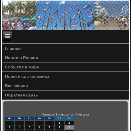
Главная
Новое в России
События в мире
Политика, экономика
Все записи
Обратная связь
Сегодня: Воскресенье, 9 Августа
Пн
Вт
Ср
Чт
Пт
Сб
Вс
1
2
3
4
5
6
7
8
9