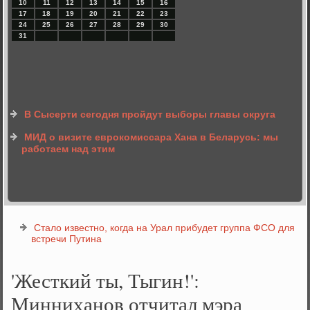
10
11
12
13
14
15
16
17
18
19
20
21
22
23
24
25
26
27
28
29
30
31
В Сысерти сегодня пройдут выборы главы округа
МИД о визите еврокомиссара Хана в Беларусь: мы
работаем над этим
Стало известно, когда на Урал прибудет группа ФСО для
встречи Путина
'Жесткий ты, Тыгин!':
Минниханов отчитал мэра