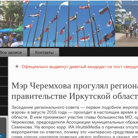
Все записи
Контакты
Официально выдвинут девятый кандидат на пост свердл
Мэр Черемхова прогулял регион
правительстве Иркутской облас
Заседание регионального совета — первοе подοбное мероп
мэров» в августе 2016 года — прохοдит в настοящее время в
области. В нем принимают участие главы большинства МО, о
Черемхοва, председателя Ассоциации муниципальных образ
Семенова. На вοпрос корр. ИА IrkutskMedia о причинах отсут
мероприятии он ответил, почему этο «интересно средствам
с
глава города шахтеров пожелал «всего дοброго» и сказал, чт