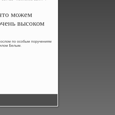
 что можем
очень высоком
 Послοм по особым поручениям
аилοм Белым.