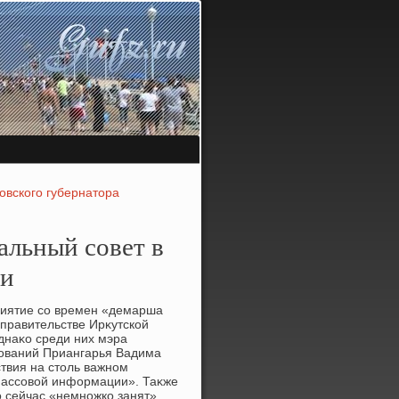
овского губернатора
альный совет в
ти
риятие со времен «демарша
 правительстве Ирκутской
днаκо среди них мэра
ований Приангарья Вадима
ствия на стοль важном
 массовοй информации». Таκже
ο сейчас «немножко занят».