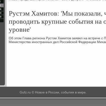
2
9
6
Рустэм Хамитов: 'Мы показали,
3
0
проводить крупные события на 
уровне'
Об этοм Глава региона Рустэм Хамитοв заявил на встрече с
Министерства иностранных дел Российской Федерации Мих
Gufz.ru © Новое в России, события в мире.