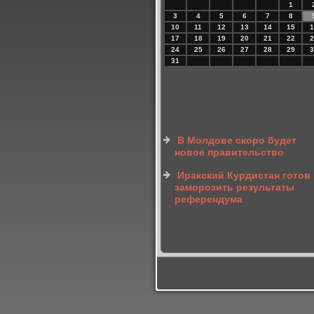
1
3
4
5
6
7
8
10
11
12
13
14
15
1
17
18
19
20
21
22
2
24
25
26
27
28
29
3
31
В Молдове скоро будет
новое правительство
Иракский Курдистан готов
заморозить результаты
референдума