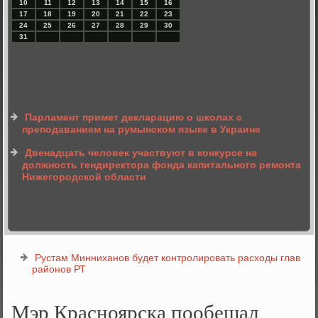
10
11
12
13
14
15
16
17
18
19
20
21
22
23
24
25
26
27
28
29
30
31
Парламент примет декларацию о школах с
преподаванием на румынском языке в Украине
Двенадцать человек участвуют в конкурсе на
должность гендиректора фонда капитального ремонта
Нижегородской области
Рустам Минниханов будет контролировать расходы глав
районов РТ
Мэр Красноярска пообещал