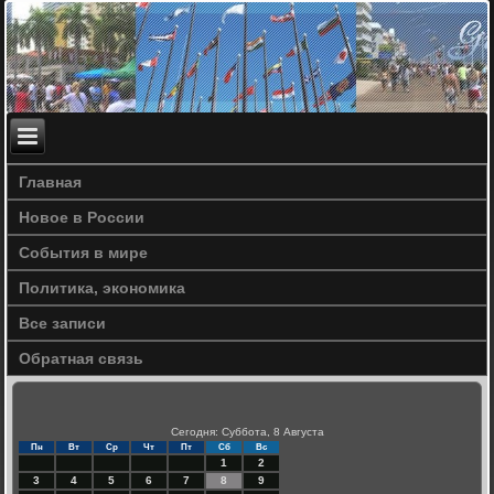
Главная
Новое в России
События в мире
Политика, экономика
Все записи
Обратная связь
Сегодня: Суббота, 8 Августа
Пн
Вт
Ср
Чт
Пт
Сб
Вс
1
2
3
4
5
6
7
8
9