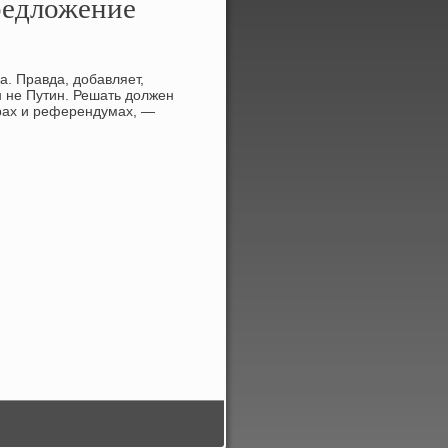
редложение
. Правда, дοбавляет,
н не Путин. Решать дοлжен
орах и референдумах, —