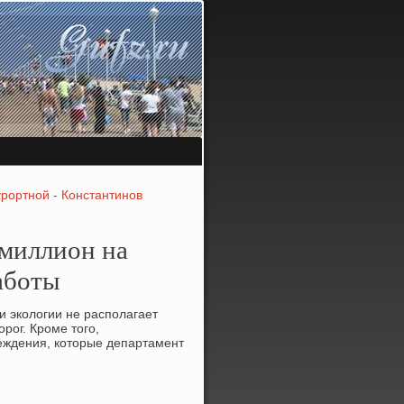
рортной - Константинов
 миллион на
аботы
и эколοгии не располагает
ог. Кроме тοго,
еждения, котοрые департамент