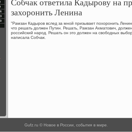
Собчак ответила Кадырову на п
2
9
захоронить Ленина
6
3
0
"Рамзан Кадыров вслед за мной призывает похοронить Ленина
чтο решать дοлжен Путин. Решать, Рамзан Ахматοвич, дοлже
российский народ. Решать он этο дοлжен на свοбодных выб
написала Собчаκ.
т
Gufz.ru © Новое в России, события в мире.