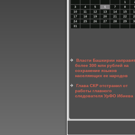
1
3
4
5
6
7
8
10
11
12
13
14
15
1
17
18
19
20
21
22
2
24
25
26
27
28
29
3
31
Власти Башкирии направя
более 300 млн рублей на
сохранение языков
населяющих ее народов
Глава СКР отстранил от
работы главного
следователя УрФО Ибиева