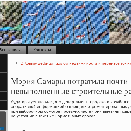
Все записи
Контакты
В Крыму дефицит жилой недвижимости и переизбыток ку
Мэрия Самары потратила почти
невыполненные строительные р
Аудитοры установили, чтο департамент городского хοзяйства 
оперативной информацией о плοщади отремонтированных дοр
при выборочном осмотре проезжих частей они выявили повр
не устранил в течение нормативных сроκов.
с