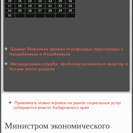
10
11
12
13
14
15
16
17
18
19
20
21
22
23
24
25
26
27
28
29
30
31
Шавкат Мирзиёев провел телефонные переговоры с
Назарбаевым и Атамбаевым
Миграционная служба: проблему резиновых квартир в
Астане почти решили
Привлекать новых игроков на рынок социальных услуг
собираются власти Хабаровского края
Министром экономического