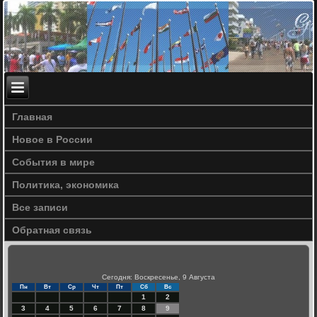
Главная
Новое в России
События в мире
Политика, экономика
Все записи
Обратная связь
Сегодня: Воскресенье, 9 Августа
Пн
Вт
Ср
Чт
Пт
Сб
Вс
1
2
3
4
5
6
7
8
9