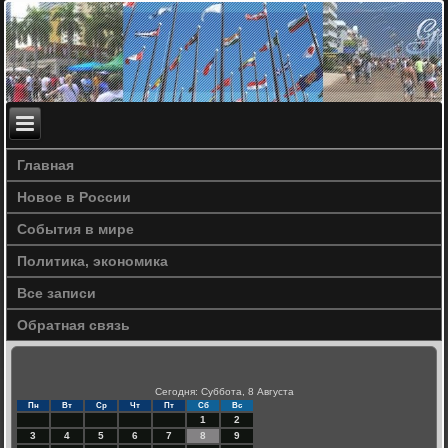
Главная
Новое в России
События в мире
Политика, экономика
Все записи
Обратная связь
Сегодня: Суббота, 8 Августа
Пн
Вт
Ср
Чт
Пт
Сб
Вс
1
2
3
4
5
6
7
8
9