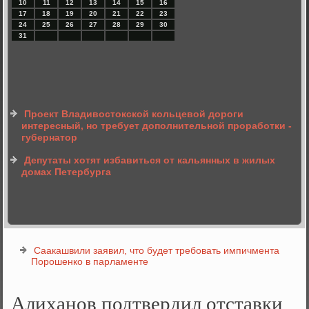
10
11
12
13
14
15
16
17
18
19
20
21
22
23
24
25
26
27
28
29
30
31
Проект Владивостокской кольцевой дороги
интересный, но требует дополнительной проработки -
губернатор
Депутаты хотят избавиться от кальянных в жилых
домах Петербурга
Саакашвили заявил, что будет требовать импичмента
Порошенко в парламенте
Алиханов подтвердил отставки