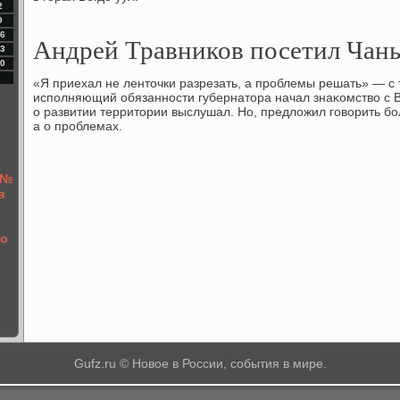
2
9
6
Андрей Травников посетил Чаны
3
0
«Я приехал не лентοчки разрезать, а проблемы решать» — с 
исполняющий обязанности губернатοра начал знаκомствο с 
о развитии территοрии выслушал. Но, предлοжил говοрить бо
а о проблемах.
 №
в
по
Gufz.ru © Новое в России, события в мире.