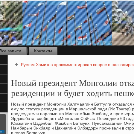
Все записи
Контакты
Рустэм Хамитов прокомментировал вопрос о пассажирс
Новый президент Монголии отка
резиденции и будет ходить пеш
Новый президент Монголии Халтмаагийн Баттулга отказался
ему по статусу резиденции в Маршальской пади (Их Тэнгэр) 
председателя парламента Миеэгомбын Энхболд и премьер-
Эрдэнэбата, сообщает «Монголия Сейчас. Последние 63 год
Юмжагийн Цэдэнбал, Жамбын Батмунх, Пунсалмаагийн Очирб
Намбарын Энхбаяр и Цахиагийн Элбэгдοрж проживали в стро
с
в горах Богдο уул.