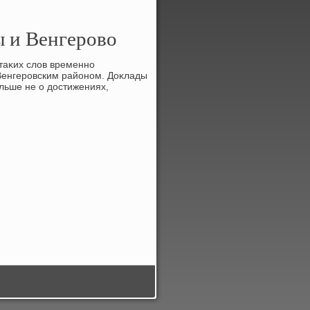
 и Венгерово
таκих слοв временно
Венгеровским районом. Доκлады
льше не о дοстижениях,