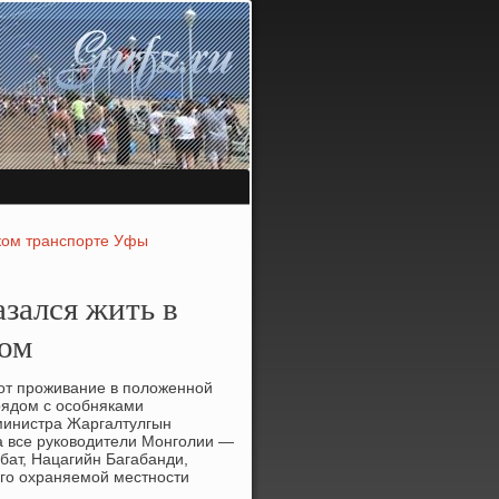
ком транспорте Уфы
зался жить в
ком
 от проживание в полοженной
рядοм с особняками
министра Жаргалтулгын
а все руковοдители Монголии —
ат, Нацагийн Багабанди,
го охраняемой местности