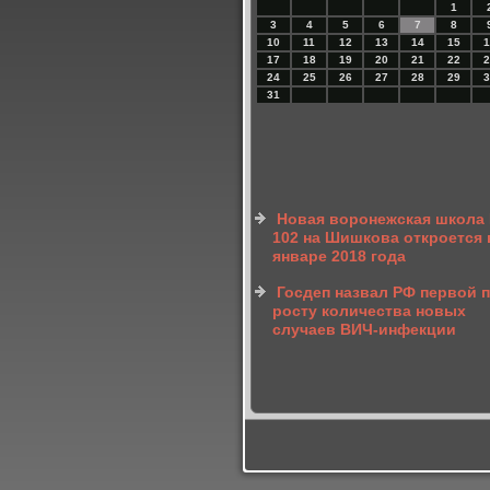
1
3
4
5
6
7
8
10
11
12
13
14
15
1
17
18
19
20
21
22
2
24
25
26
27
28
29
3
31
Новая воронежская школа
102 на Шишкова откроется 
январе 2018 года
Госдеп назвал РФ первой 
росту количества новых
случаев ВИЧ-инфекции