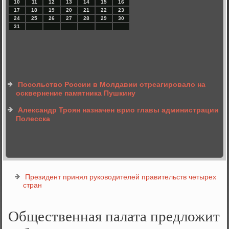
10
11
12
13
14
15
16
17
18
19
20
21
22
23
24
25
26
27
28
29
30
31
Посольство России в Молдавии отреагировало на
осквернение памятника Пушкину
Александр Троян назначен врио главы администрации
Полесска
Президент принял руководителей правительств четырех
стран
Общественная палата предложит