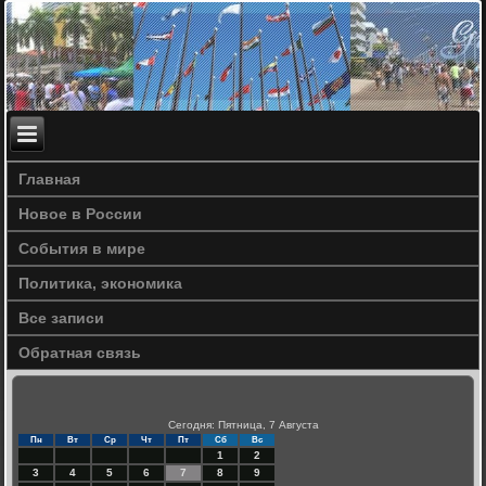
Главная
Новое в России
События в мире
Политика, экономика
Все записи
Обратная связь
Сегодня: Пятница, 7 Августа
Пн
Вт
Ср
Чт
Пт
Сб
Вс
1
2
3
4
5
6
7
8
9