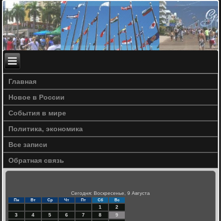
Главная
Новое в России
События в мире
Политика, экономика
Все записи
Обратная связь
Сегодня: Воскресенье, 9 Августа
Пн
Вт
Ср
Чт
Пт
Сб
Вс
1
2
3
4
5
6
7
8
9