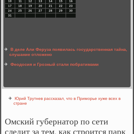
10
11
12
13
14
15
16
17
18
19
20
21
22
23
24
25
26
27
28
29
30
31
В деле Али Феруза появилась государственная тайна,
слушание отложено
Феодосия и Грозный стали побратимами
Юрий Трутнев рассказал, что в Приморье хуже всех в
стране
Омский губернатор по сети
следит за тем, как строится парк