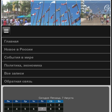
Главная
Новое в России
События в мире
Политика, экономика
Все записи
Обратная связь
Сегодня: Пятница, 7 Августа
Пн
Вт
Ср
Чт
Пт
Сб
Вс
1
2
3
4
5
6
7
8
9