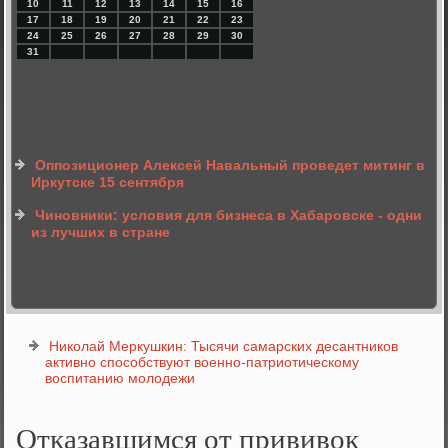
10
11
12
13
14
15
16
17
18
19
20
21
22
23
24
25
26
27
28
29
30
31
Оппозиционер Алексей Навальный проведет митинг в
Иркутске 15 сентября
Чиновники: условия для бизнеса в Хабаровске - одни
из лучших в стране
Николай Меркушкин: Тысячи самарских десантников
активно способствуют военно-патриотическому
воспитанию молодежи
Отказавшимся от прививок