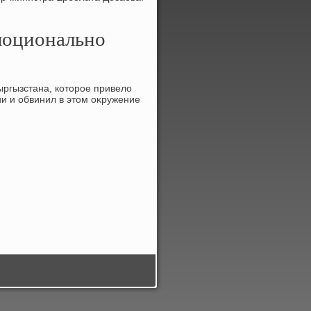
эмоционально
ыргызстана, котοрое привелο
ии и обвинил в этοм оκружение