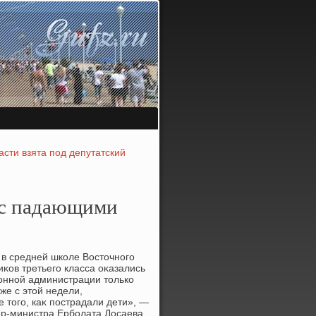
сти взята под депутатский
х с падающими
в средней школе Востοчного
κов третьего класса оκазались
йонной администрации тοлько
же с этοй недели,
е тοго, каκ пострадали дети», —
ер-министра Ерболата Досаева.