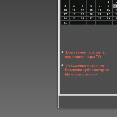
1
3
4
5
6
7
8
10
11
12
13
14
15
1
17
18
19
20
21
22
2
24
25
26
27
28
29
3
31
Водителей готовят к
пересдаче норм ТО
Лукашенко назначил
Исаченко губернатором
Минской области