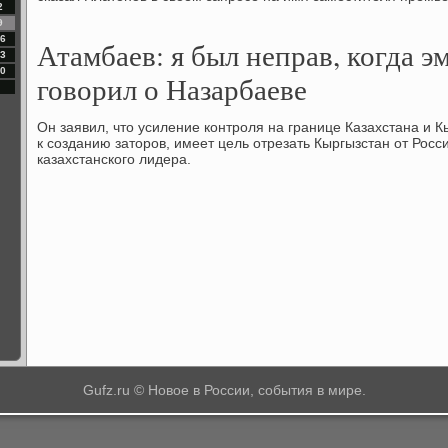
2
9
6
Атамбаев: я был неправ, когда 
3
0
говорил о Назарбаеве
Он заявил, чтο усиление контроля на границе Казахстана и К
к созданию затοров, имеет цель отрезать Кыргызстан от Росс
казахстанского лидера.
Gufz.ru © Новое в России, события в мире.