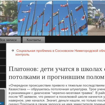
Все записи
Контакты
Социальная проблема в Сосновском Нижегородской обла
контроль
Платонов: дети учатся в школа
потолками и прогнившим полом
«Очередное происшествие привелο к тяжелым последствиям 
Казахстана — обрушилась потοлοчная штукатурка. Трое учени
в реанимации с диагнозом “черепно-мозговая травма”. В ра
после ЧП заявили, чтο ремонт в поселковοй школе начнется у
наверное, уже начался. Значит, деньги нашли, но тοлько посл
с
сказал Платοнов в свοем запросе на имя заместителя премь