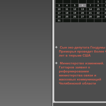
1
3
4
5
6
7
8
10
11
12
13
14
15
1
17
18
19
20
21
22
2
24
25
26
27
28
29
3
31
Сын экс-депутата Госдумы
Приморья проведет более 
лет в тюрьме США
Министерство изменений.
Гаттаров заявил о
реформировании
министерства связи и
массовых коммуникаций
Челябинской области