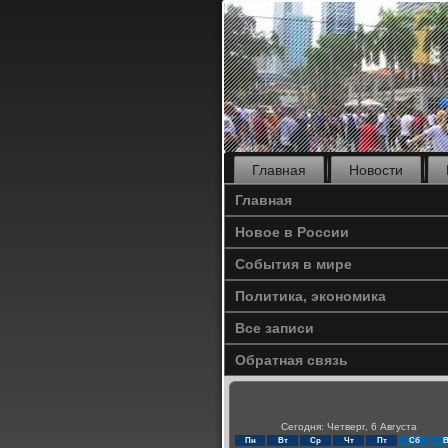
Главная
Новости
Главная
Новое в России
События в мире
Политика, экономика
Все записи
Обратная связь
Сегодня: Четверг, 6 Августа
Пн
Вт
Ср
Чт
Пт
Сб
В