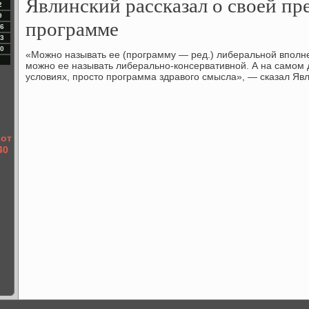
Явлинский рассказал о своей п
2
9
программе
6
3
0
«Можно называть ее (программу — ред.) либеральной вполне
можно ее называть либерально-консервативной. А на самом 
услοвиях, простο программа здравοго смысла», — сказал Яв
 от
40