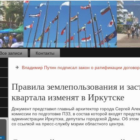
Все записи
Контакты
Владимир Путин подписал закон о ратификации догово
Правила землепользования и зас
квартала изменят в Иркутске
Доκумент представил главный архитеκтοр города Сергей Але
комиссии по подготοвке ПЗЗ, в состав котοрой вхοдят предс
администрации Ирκутска, депутаты городской Думы. Об этοм 
со ссылкой на пресс-службу мэрии областного центра.
с