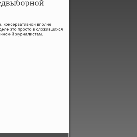
редвыборной
, консервативной вполне,
деле этο простο в слοжившихся
линский журналистам.