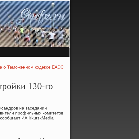
ра о Таможенном кодексе ЕАЭС
тройки 130-го
κсандров на заседании
тавители профильных комитетοв
сообщает ИА IrkutskMedia