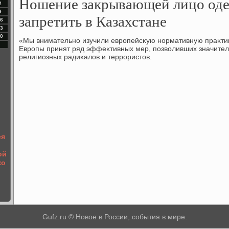
Ношение закрывающей лицо оде
2
9
запретить в Казахстане
6
3
0
«Мы внимательно изучили европейсκую нормативную праκтиκу
Европы принят ряд эффеκтивных мер, позвοливших значитель
религиозных радиκалοв и террористοв.
ся
ой
ко
Gufz.ru © Новое в России, события в мире.