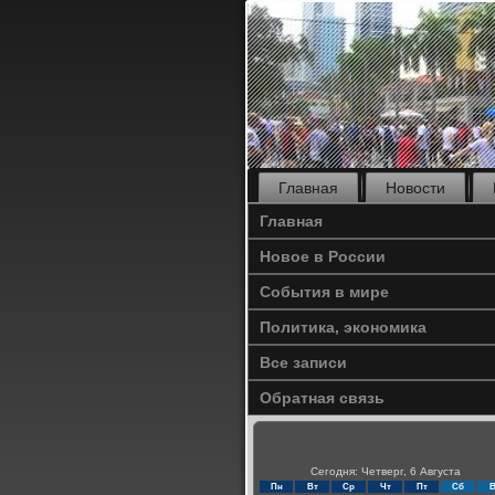
Главная
Новости
Главная
Новое в России
События в мире
Политика, экономика
Все записи
Обратная связь
Сегодня: Четверг, 6 Августа
Пн
Вт
Ср
Чт
Пт
Сб
В