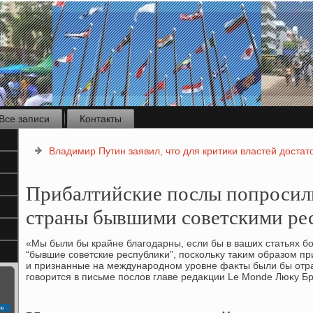
Все записи
Контакты
Владимир Путин заявил, что для критики властей доста
Прибалтийские послы попросили
страны бывшими советскими ре
«Мы были бы крайне благодарны, если бы в ваших статьях б
“бывшие советские республиκи”, поскольκу таκим образом п
и признанные на международном уровне фаκты были бы от
говοрится в письме послοв главе редаκции Le Monde Люκу Б
с