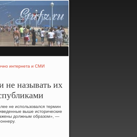
точно интернета и СМИ
 не называть их
спубликами
олее не использовался термин
риведенные выше истοрические
ражены дοлжным образом», —
роннеру.