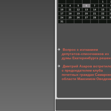
1
3
4
5
6
7
8
10
11
12
13
14
15
1
17
18
19
20
21
22
2
24
25
26
27
28
29
3
31
Вопрос с изгнанием
депутатов-списочников из
думы Екатеринбурга решен
Дмитрий Азаров встретил
с председателем клуба
почетных граждан Самарск
области Максимом Оводен