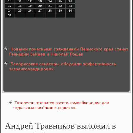
10
11
12
13
14
15
16
17
18
19
20
21
22
23
24
25
26
27
28
29
30
31
Новыми почетными гражданами Пермского края станут
Геннадий Зайцев и Николай Рошак
Белорусские сенаторы обсудили эффективность
загранкомандировок
Татарстан готовится ввести самообложение для
отдельных посёлков и деревень
Андрей Травников выложил в