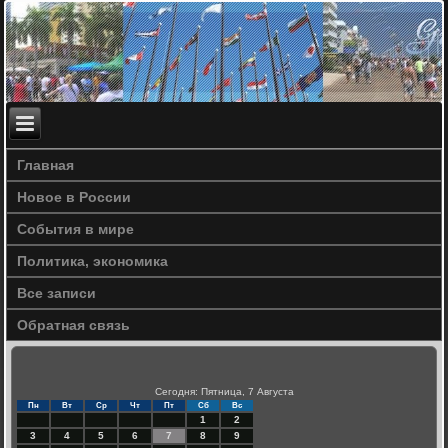
Главная
Новое в России
События в мире
Политика, экономика
Все записи
Обратная связь
Сегодня: Пятница, 7 Августа
Пн
Вт
Ср
Чт
Пт
Сб
Вс
1
2
3
4
5
6
7
8
9