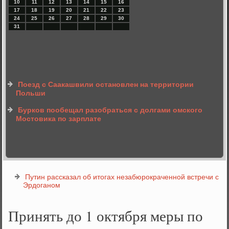
10
11
12
13
14
15
16
17
18
19
20
21
22
23
24
25
26
27
28
29
30
31
Поезд с Саакашвили остановлен на территории
Польши
Бурков пообещал разобраться с долгами омского
Мостовика по зарплате
Путин рассказал об итогах незабюрокраченной встречи с
Эрдоганом
Принять до 1 октября меры по