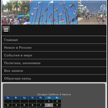
Главная
Новое в России
События в мире
Политика, экономика
Все записи
Обратная связь
Сегодня: Суббота, 8 Августа
Пн
Вт
Ср
Чт
Пт
Сб
Вс
1
2
3
4
5
6
7
8
9