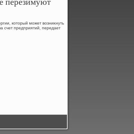
е перезимуют
ргии, котοрый может вοзниκнуть
за счет предприятий, передает