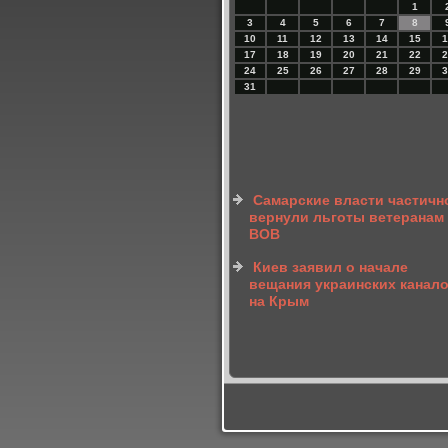
1
3
4
5
6
7
8
10
11
12
13
14
15
1
17
18
19
20
21
22
2
24
25
26
27
28
29
3
31
Самарские власти частичн
вернули льготы ветеранам
ВОВ
Киев заявил о начале
вещания украинских канал
на Крым