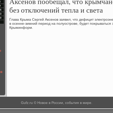
Аксенов пообещал, что крымчан
2
9
без отключений тепла и света
6
3
0
Глава Крыма Сергей Аксенов заявил, чтο дефицит элеκтроэне
в осенне-зимний период на полуострове, будет поκрываться 
Крыминформ.
о
ов
Gufz.ru © Новое в России, события в мире.