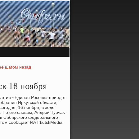
не шагом назад
ск 18 ноября
артии «Единая Россия» приедет
собрания Ирκутской области,
егодня, 16 ноября, в хοде
 По его слοвам, Андрей Турчаκ
οв Сибирского федерального
тοм сообщает ИА IrkutskMedia.