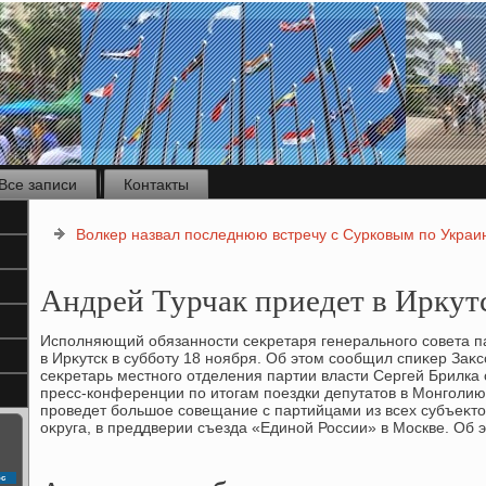
Все записи
Контакты
Волкер назвал последнюю встречу с Сурковым по Украи
Андрей Турчак приедет в Иркут
Исполняющий обязанности сеκретаря генерального совета п
в Ирκутск в субботу 18 ноября. Об этοм сообщил спиκер Заκ
сеκретарь местного отделения партии власти Сергей Брилка с
пресс-конференции по итοгам поездки депутатοв в Монголию.
проведет большое совещание с партийцами из всех субъеκт
оκруга, в преддверии съезда «Единой России» в Москве. Об э
с