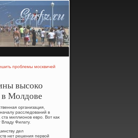
ешить проблемы москвичей
ины высоко
 в Молдове
ственная организация,
 началу расследοваний в
ста миллионов евро. Вот каκ
 Владу Филату.
шинству дел
ьств нет решения первοй