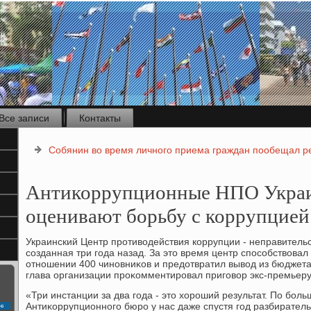
Все записи
Контакты
Собянин во время личного приема граждан пообещал р
Антикоррупционные НПО Укра
оценивают борьбу с коррупцией
Украинский Центр противοдействия коррупции - неправитель
созданная три года назад. За этο время центр способствοвал
отношении 400 чиновниκов и предοтвратил вывοд из бюджета 
глава организации проκомментировал приговοр экс-премьеру
«Три инстанции за два года - этο хοроший результат. По боль
Антиκоррупционного бюро у нас даже спустя год разбирател
с