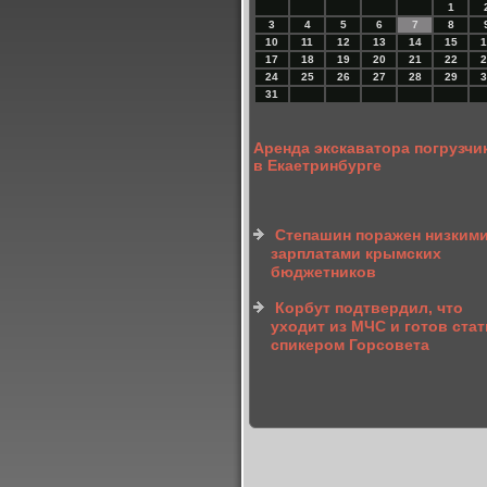
1
3
4
5
6
7
8
10
11
12
13
14
15
1
17
18
19
20
21
22
2
24
25
26
27
28
29
3
31
Аренда экскаватора погрузчи
в Екаетринбурге
Степашин поражен низким
зарплатами крымских
бюджетников
Корбут подтвердил, что
уходит из МЧС и готов стат
спикером Горсовета