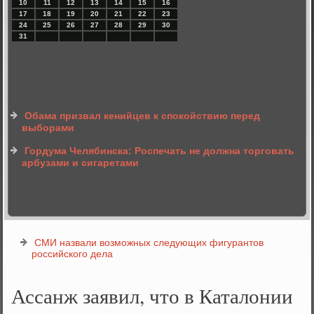
10
11
12
13
14
15
16
17
18
19
20
21
22
23
24
25
26
27
28
29
30
31
Обама призвал кенийцев к спокойствию перед
выборами
Гордума Челябинска: Роспечать не должна торговать
арбузами и сигаретами
СМИ назвали возможных следующих фигурантов
российского дела
Ассанж заявил, что в Каталонии