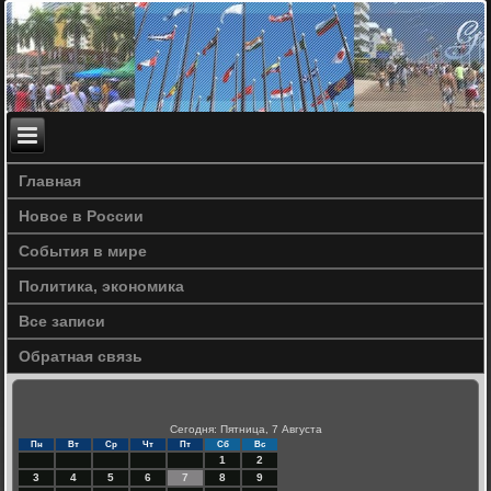
Главная
Новое в России
События в мире
Политика, экономика
Все записи
Обратная связь
Сегодня: Пятница, 7 Августа
Пн
Вт
Ср
Чт
Пт
Сб
Вс
1
2
3
4
5
6
7
8
9