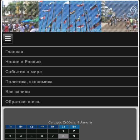
Главная
Новое в России
События в мире
Политика, экономика
Все записи
Обратная связь
Сегодня: Суббота, 8 Августа
Пн
Вт
Ср
Чт
Пт
Сб
Вс
1
2
3
4
5
6
7
8
9