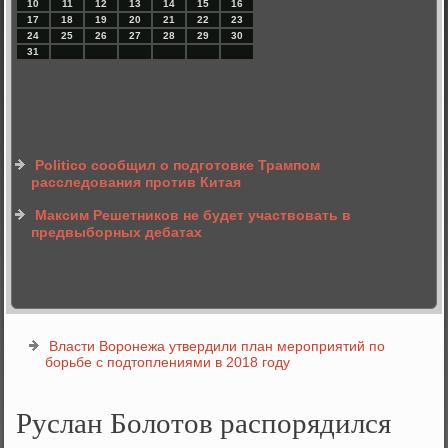
10
11
12
13
14
15
16
17
18
19
20
21
22
23
24
25
26
27
28
29
30
31
Politico сообщил о подготовке Трампом
расследования против Китая
Максим Решетников не будет участвовать в
предвыборных дебатах
Власти Воронежа утвердили план мероприятий по
борьбе с подтоплениями в 2018 году
Руслан Болотов распорядился