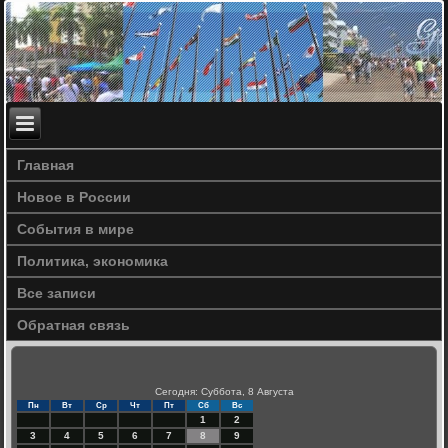
Главная
Новое в России
События в мире
Политика, экономика
Все записи
Обратная связь
Сегодня: Суббота, 8 Августа
Пн
Вт
Ср
Чт
Пт
Сб
Вс
1
2
3
4
5
6
7
8
9