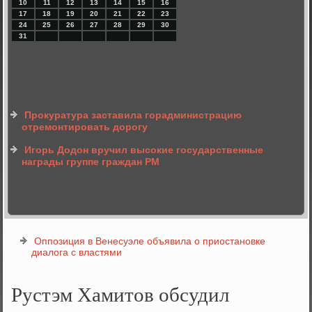
10
11
12
13
14
15
16
17
18
19
20
21
22
23
24
25
26
27
28
29
30
31
Прокуратура заставила горадминистрацию
отремонтировать дорогу
Игорь Додон вручил высокие государственные
награды группе граждан РМ
Оппозиция в Венесуэле объявила о приостановке
диалога с властями
Рустэм Хамитов обсудил