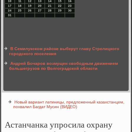
10
11
12
13
14
15
16
17
18
19
20
21
22
23
24
25
26
27
28
29
30
31
В Семилукском районе выберут главу Стрелицкого
городского поселения
Андрей Бочаров возмущен свободным движением
большегрузов по Волгоградской области
Новый вариант латиницы, предложенный казахстанцем,
похвалил Багдат Мусин (ВИДЕО)
Астанчанка упросила охрану