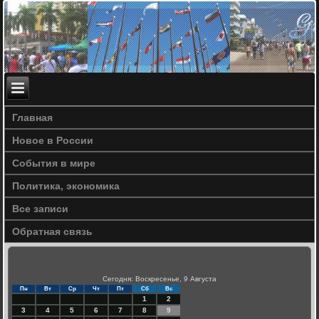
Главная
Новое в России
События в мире
Политика, экономика
Все записи
Обратная связь
Сегодня: Воскресенье, 9 Августа
Пн
Вт
Ср
Чт
Пт
Сб
Вс
1
2
3
4
5
6
7
8
9