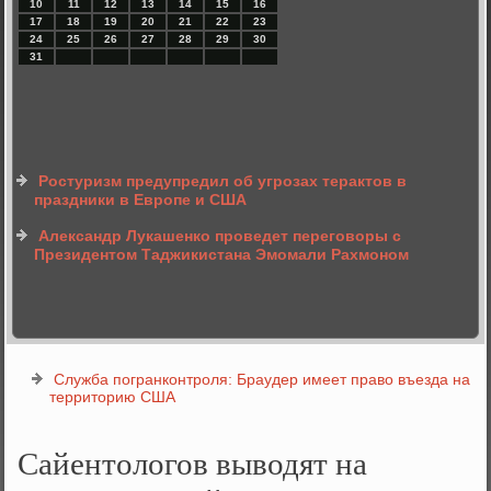
10
11
12
13
14
15
16
17
18
19
20
21
22
23
24
25
26
27
28
29
30
31
Ростуризм предупредил об угрозах терактов в
праздники в Европе и США
Александр Лукашенко проведет переговоры с
Президентом Таджикистана Эмомали Рахмоном
Служба погранконтроля: Браудер имеет право въезда на
территорию США
Сайентологов выводят на