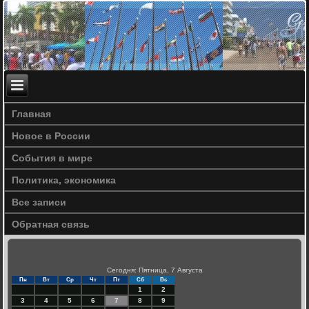
Главная
Новое в России
События в мире
Политика, экономика
Все записи
Обратная связь
Сегодня: Пятница, 7 Августа
Пн
Вт
Ср
Чт
Пт
Сб
Вс
1
2
3
4
5
6
7
8
9